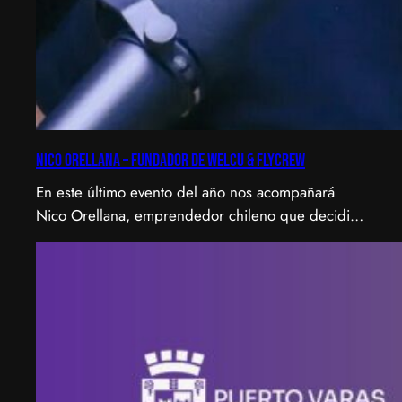
Nico Orellana – Fundador de Welcu & Flycrew
En este último evento del año nos acompañará
Nico Orellana, emprendedor chileno que decidió
no ser gerente, sino constructor de impacto.
Desde que en 2007 fundó Webprendedor (¡un
visionario!), evento que buscó dar visibilidad al
emprendimiento tecnológico en Chile, hasta
fundar Welcu, la primera empresa latinoamericana
acelerada por 500 Startups en Silicon Valley.