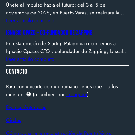
Únete al impulso hacia el futuro: del 3 al 5 de
empresa latinoamericana acelerada por 500 Startups en
noviembre de 2025, en Puerto Varas, se realizará la
Silicon Valley.
Biotech Week Puerto Varas 2025 donde la
Leer artículo completo
biotecnología, el emprendimiento y el entorno
Ignacio Opazo – Co-Fundador de Zapping
patagónico convergen para transformar ideas en
En esta edición de Startup Patagonia recibiremos a
impacto.
Ignacio Opazo, CTO y cofundador de Zapping, la scale-
up chilena que está cambiando la manera en que
Leer artículo completo
América Latina ve televisión. ​Zapping nació con una idea
Contacto
simple y potente: ofrecer una experiencia de TV por
internet fluida, sin decodificadores ni contratos, y hoy
Para comunicarte con un humano tienes que ir a los
suma más de 600…
meetups 😀 (o también por
Instagram
).
Eventos Anteriores
Circles
Cómo donar a la reconstrucción de Puerto Varas