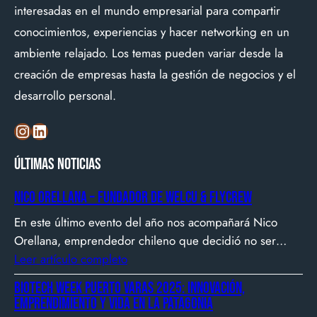
interesadas en el mundo empresarial para compartir
conocimientos, experiencias y hacer networking en un
ambiente relajado. Los temas pueden variar desde la
creación de empresas hasta la gestión de negocios y el
desarrollo personal.
Instagram
LinkedIn
Últimas noticias
Nico Orellana – Fundador de Welcu & Flycrew
En este último evento del año nos acompañará Nico
Orellana, emprendedor chileno que decidió no ser
gerente, sino constructor de impacto. Desde que en
Leer artículo completo
2007 fundó Webprendedor (¡un visionario!), evento
Biotech Week Puerto Varas 2025: Innovación,
que buscó dar visibilidad al emprendimiento
emprendimiento y vida en la Patagonia
tecnológico en Chile, hasta fundar Welcu, la primera