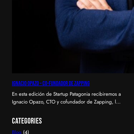
Ignacio Opazo – Co-Fundador de Zapping
En esta edición de Startup Patagonia recibiremos a
Ignacio Opazo, CTO y cofundador de Zapping, la
scale-up chilena que está cambiando la manera en
que América Latina ve televisión. ​Zapping nació
Categories
con una idea simple y potente: ofrecer una
Blog
(4)
experiencia de TV por internet fluida, sin