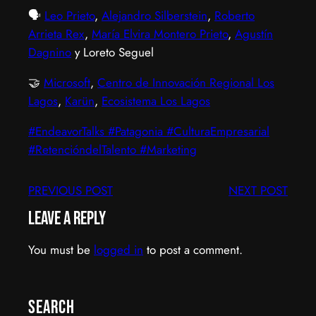
🗣️
Leo Prieto
,
Alejandro Silberstein
,
Roberto
Arrieta Rex
,
María Elvira Montero Prieto
,
Agustín
Dagnino
y Loreto Seguel
🤝
Microsoft
,
Centro de Innovación Regional Los
Lagos
,
Karün
,
Ecosistema Los Lagos
#EndeavorTalks
#Patagonia
#CulturaEmpresarial
#RetencióndelTalento
#Marketing
PREVIOUS POST
NEXT POST
Leave a Reply
You must be
logged in
to post a comment.
Search