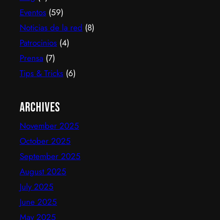
decodificadores ni contratos, y hoy suma más de
Eventos
(59)
600…
Noticias de la red
(8)
Patrocinios
(4)
Prensa
(7)
Tips & Tricks
(6)
Archives
November 2025
October 2025
September 2025
August 2025
July 2025
June 2025
May 2025