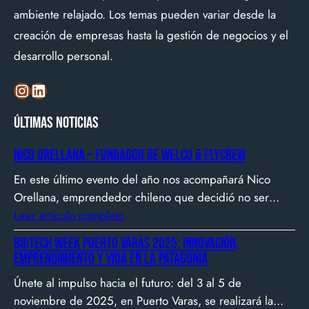
ambiente relajado. Los temas pueden variar desde la
creación de empresas hasta la gestión de negocios y el
desarrollo personal.
Instagram
LinkedIn
Últimas noticias
Nico Orellana – Fundador de Welcu & Flycrew
En este último evento del año nos acompañará Nico
Orellana, emprendedor chileno que decidió no ser
gerente, sino constructor de impacto. Desde que en
Leer artículo completo
2007 fundó Webprendedor (¡un visionario!), evento
Biotech Week Puerto Varas 2025: Innovación,
que buscó dar visibilidad al emprendimiento
emprendimiento y vida en la Patagonia
tecnológico en Chile, hasta fundar Welcu, la primera
Únete al impulso hacia el futuro: del 3 al 5 de
empresa latinoamericana acelerada por 500 Startups en
noviembre de 2025, en Puerto Varas, se realizará la
Silicon Valley.