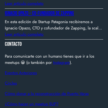
Biotech Week Puerto Varas 2025 donde la
Leer artículo completo
biotecnología, el emprendimiento y el entorno
Ignacio Opazo – Co-Fundador de Zapping
patagónico convergen para transformar ideas en
En esta edición de Startup Patagonia recibiremos a
impacto.
Ignacio Opazo, CTO y cofundador de Zapping, la scale-
up chilena que está cambiando la manera en que
Leer artículo completo
América Latina ve televisión. ​Zapping nació con una idea
Contacto
simple y potente: ofrecer una experiencia de TV por
internet fluida, sin decodificadores ni contratos, y hoy
Para comunicarte con un humano tienes que ir a los
suma más de 600…
meetups 😀 (o también por
Instagram
).
Eventos Anteriores
Circles
Cómo donar a la reconstrucción de Puerto Varas
¿Cómo hacer un meetup SUP?