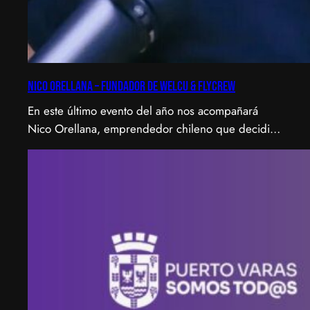
Nico Orellana – Fundador de Welcu & Flycrew
En este último evento del año nos acompañará
Nico Orellana, emprendedor chileno que decidió
no ser gerente, sino constructor de impacto.
Desde que en 2007 fundó Webprendedor (¡un
visionario!), evento que buscó dar visibilidad al
emprendimiento tecnológico en Chile, hasta
fundar Welcu, la primera empresa latinoamericana
acelerada por 500 Startups en Silicon Valley.