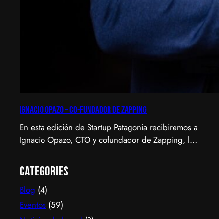
Ignacio Opazo – Co-Fundador de Zapping
En esta edición de Startup Patagonia recibiremos a
Ignacio Opazo, CTO y cofundador de Zapping, la
scale-up chilena que está cambiando la manera en
que América Latina ve televisión. ​Zapping nació
Categories
con una idea simple y potente: ofrecer una
Blog
(4)
experiencia de TV por internet fluida, sin
decodificadores ni contratos, y hoy suma más de
Eventos
(59)
600…