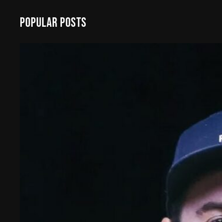
a
Popular Posts
r
c
h