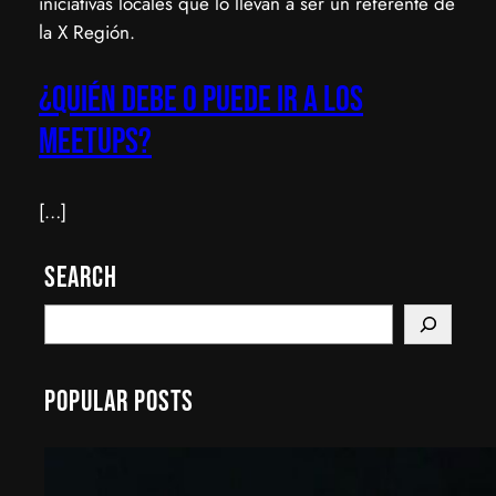
iniciativas locales que lo llevan a ser un referente de
la X Región.
¿Quién debe o puede ir a los
meetups?
[…]
Search
S
e
a
Popular Posts
r
c
h