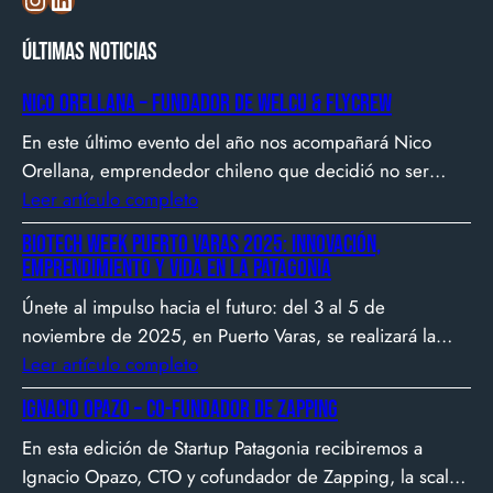
Últimas noticias
Nico Orellana – Fundador de Welcu & Flycrew
En este último evento del año nos acompañará Nico
Orellana, emprendedor chileno que decidió no ser
gerente, sino constructor de impacto. Desde que en
Leer artículo completo
2007 fundó Webprendedor (¡un visionario!), evento
Biotech Week Puerto Varas 2025: Innovación,
que buscó dar visibilidad al emprendimiento
emprendimiento y vida en la Patagonia
tecnológico en Chile, hasta fundar Welcu, la primera
Únete al impulso hacia el futuro: del 3 al 5 de
empresa latinoamericana acelerada por 500 Startups en
noviembre de 2025, en Puerto Varas, se realizará la
Silicon Valley.
Biotech Week Puerto Varas 2025 donde la
Leer artículo completo
biotecnología, el emprendimiento y el entorno
Ignacio Opazo – Co-Fundador de Zapping
patagónico convergen para transformar ideas en
En esta edición de Startup Patagonia recibiremos a
impacto.
Ignacio Opazo, CTO y cofundador de Zapping, la scale-