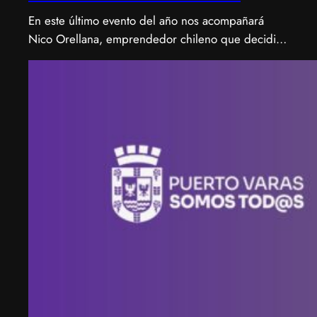
En este último evento del año nos acompañará
Nico Orellana, emprendedor chileno que decidió
no ser gerente, sino constructor de impacto.
Desde que en 2007 fundó Webprendedor (¡un
visionario!), evento que buscó dar visibilidad al
emprendimiento tecnológico en Chile, hasta
fundar Welcu, la primera empresa latinoamericana
acelerada por 500 Startups en Silicon Valley.