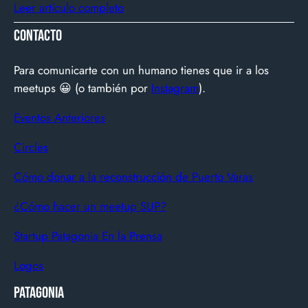
up chilena que está cambiando la manera en que
Leer artículo completo
América Latina ve televisión. ​Zapping nació con una idea
Contacto
simple y potente: ofrecer una experiencia de TV por
internet fluida, sin decodificadores ni contratos, y hoy
Para comunicarte con un humano tienes que ir a los
suma más de 600…
meetups 😀 (o también por
Instagram
).
Eventos Anteriores
Circles
Cómo donar a la reconstrucción de Puerto Varas
¿Cómo hacer un meetup SUP?
Startup Patagonia En la Prensa
Logos
Patagonia