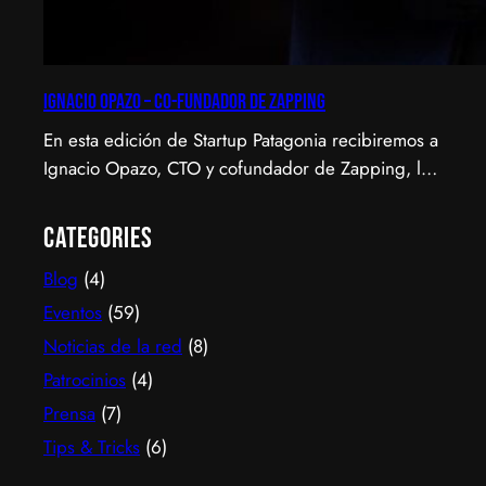
Ignacio Opazo – Co-Fundador de Zapping
En esta edición de Startup Patagonia recibiremos a
Ignacio Opazo, CTO y cofundador de Zapping, la
scale-up chilena que está cambiando la manera en
que América Latina ve televisión. ​Zapping nació
Categories
con una idea simple y potente: ofrecer una
Blog
(4)
experiencia de TV por internet fluida, sin
decodificadores ni contratos, y hoy suma más de
Eventos
(59)
600…
Noticias de la red
(8)
Patrocinios
(4)
Prensa
(7)
Tips & Tricks
(6)