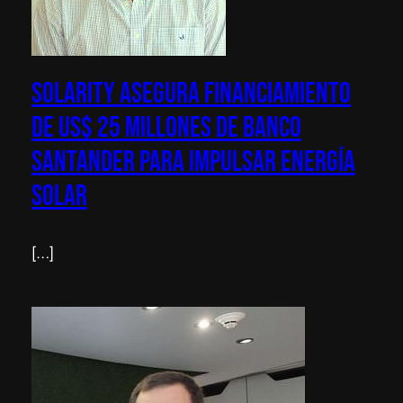
Solarity asegura financiamiento
de US$ 25 millones de Banco
Santander para impulsar energía
solar
[…]