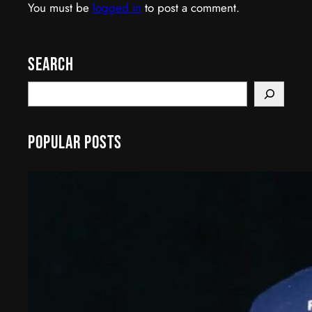
You must be
logged in
to post a comment.
Search
S
e
a
Popular Posts
r
c
h