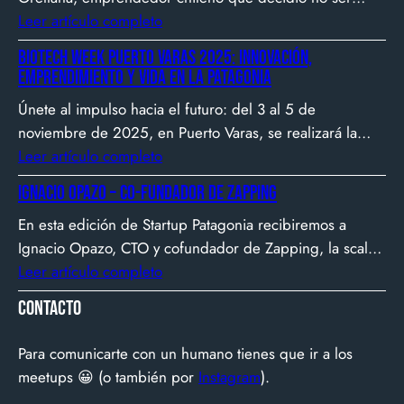
gerente, sino constructor de impacto. Desde que en
Leer artículo completo
2007 fundó Webprendedor (¡un visionario!), evento
Biotech Week Puerto Varas 2025: Innovación,
que buscó dar visibilidad al emprendimiento
emprendimiento y vida en la Patagonia
tecnológico en Chile, hasta fundar Welcu, la primera
Únete al impulso hacia el futuro: del 3 al 5 de
empresa latinoamericana acelerada por 500 Startups en
noviembre de 2025, en Puerto Varas, se realizará la
Silicon Valley.
Biotech Week Puerto Varas 2025 donde la
Leer artículo completo
biotecnología, el emprendimiento y el entorno
Ignacio Opazo – Co-Fundador de Zapping
patagónico convergen para transformar ideas en
En esta edición de Startup Patagonia recibiremos a
impacto.
Ignacio Opazo, CTO y cofundador de Zapping, la scale-
up chilena que está cambiando la manera en que
Leer artículo completo
América Latina ve televisión. ​Zapping nació con una idea
Contacto
simple y potente: ofrecer una experiencia de TV por
internet fluida, sin decodificadores ni contratos, y hoy
Para comunicarte con un humano tienes que ir a los
suma más de 600…
meetups 😀 (o también por
Instagram
).