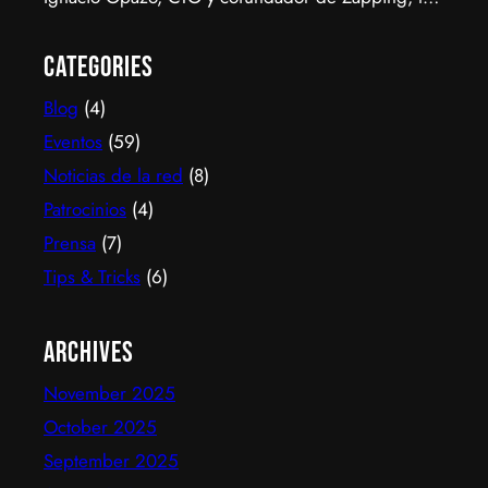
scale-up chilena que está cambiando la manera en
que América Latina ve televisión. ​Zapping nació
Categories
con una idea simple y potente: ofrecer una
Blog
(4)
experiencia de TV por internet fluida, sin
decodificadores ni contratos, y hoy suma más de
Eventos
(59)
600…
Noticias de la red
(8)
Patrocinios
(4)
Prensa
(7)
Tips & Tricks
(6)
Archives
November 2025
October 2025
September 2025