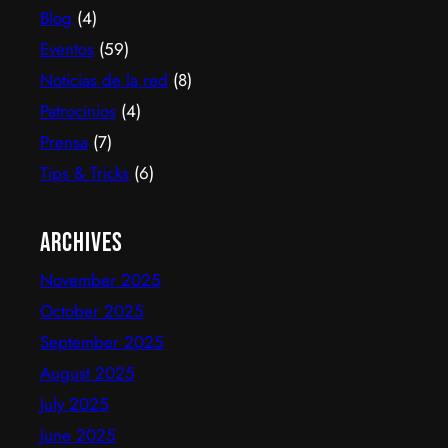
Blog
(4)
experiencia de TV por internet fluida, sin
decodificadores ni contratos, y hoy suma más de
Eventos
(59)
600…
Noticias de la red
(8)
Patrocinios
(4)
Prensa
(7)
Tips & Tricks
(6)
Archives
November 2025
October 2025
September 2025
August 2025
July 2025
June 2025