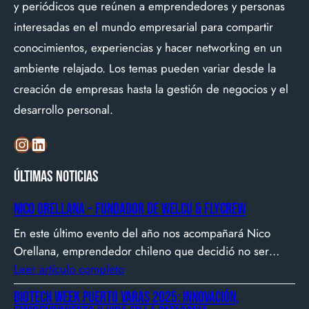
y periódicos que reúnen a emprendedores y personas
interesadas en el mundo empresarial para compartir
conocimientos, experiencias y hacer networking en un
ambiente relajado. Los temas pueden variar desde la
creación de empresas hasta la gestión de negocios y el
desarrollo personal.
Instagram
LinkedIn
Últimas noticias
Nico Orellana – Fundador de Welcu & Flycrew
En este último evento del año nos acompañará Nico
Orellana, emprendedor chileno que decidió no ser
gerente, sino constructor de impacto. Desde que en
Leer artículo completo
2007 fundó Webprendedor (¡un visionario!), evento
Biotech Week Puerto Varas 2025: Innovación,
que buscó dar visibilidad al emprendimiento