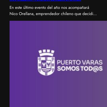
En este último evento del año nos acompañará
Nico Orellana, emprendedor chileno que decidió
no ser gerente, sino constructor de impacto.
Desde que en 2007 fundó Webprendedor (¡un
visionario!), evento que buscó dar visibilidad al
emprendimiento tecnológico en Chile, hasta
fundar Welcu, la primera empresa latinoamericana
acelerada por 500 Startups en Silicon Valley.