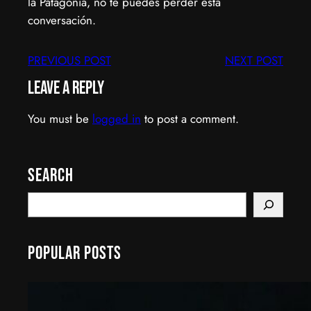
la Patagonia, no te puedes perder esta
conversación.
PREVIOUS POST
NEXT POST
Leave a Reply
You must be
logged in
to post a comment.
Search
S
e
a
Popular Posts
r
c
h