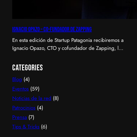
Ignacio Opazo – Co-Fundador de Zapping
En esta edición de Startup Patagonia recibiremos a
Ignacio Opazo, CTO y cofundador de Zapping, la
scale-up chilena que está cambiando la manera en
que América Latina ve televisión. ​Zapping nació
Categories
con una idea simple y potente: ofrecer una
Blog
(4)
experiencia de TV por internet fluida, sin
decodificadores ni contratos, y hoy suma más de
Eventos
(59)
600…
Noticias de la red
(8)
Patrocinios
(4)
Prensa
(7)
Tips & Tricks
(6)