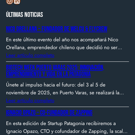
Instagram
LinkedIn
Últimas noticias
Nico Orellana – Fundador de Welcu & Flycrew
En este último evento del año nos acompañará Nico
Orellana, emprendedor chileno que decidió no ser
gerente, sino constructor de impacto. Desde que en
Leer artículo completo
2007 fundó Webprendedor (¡un visionario!), evento
Biotech Week Puerto Varas 2025: Innovación,
que buscó dar visibilidad al emprendimiento
emprendimiento y vida en la Patagonia
tecnológico en Chile, hasta fundar Welcu, la primera
Únete al impulso hacia el futuro: del 3 al 5 de
empresa latinoamericana acelerada por 500 Startups en
noviembre de 2025, en Puerto Varas, se realizará la
Silicon Valley.
Biotech Week Puerto Varas 2025 donde la
Leer artículo completo
biotecnología, el emprendimiento y el entorno
Ignacio Opazo – Co-Fundador de Zapping
patagónico convergen para transformar ideas en
En esta edición de Startup Patagonia recibiremos a
impacto.
Ignacio Opazo, CTO y cofundador de Zapping, la scale-