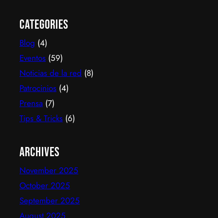
scale-up chilena que está cambiando la manera en
que América Latina ve televisión. ​Zapping nació
Categories
con una idea simple y potente: ofrecer una
Blog
(4)
experiencia de TV por internet fluida, sin
decodificadores ni contratos, y hoy suma más de
Eventos
(59)
600…
Noticias de la red
(8)
Patrocinios
(4)
Prensa
(7)
Tips & Tricks
(6)
Archives
November 2025
October 2025
September 2025
August 2025