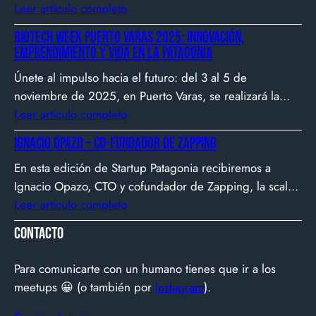
gerente, sino constructor de impacto. Desde que en
Leer artículo completo
2007 fundó Webprendedor (¡un visionario!), evento
Biotech Week Puerto Varas 2025: Innovación,
que buscó dar visibilidad al emprendimiento
emprendimiento y vida en la Patagonia
tecnológico en Chile, hasta fundar Welcu, la primera
Únete al impulso hacia el futuro: del 3 al 5 de
empresa latinoamericana acelerada por 500 Startups en
noviembre de 2025, en Puerto Varas, se realizará la
Silicon Valley.
Biotech Week Puerto Varas 2025 donde la
Leer artículo completo
biotecnología, el emprendimiento y el entorno
Ignacio Opazo – Co-Fundador de Zapping
patagónico convergen para transformar ideas en
En esta edición de Startup Patagonia recibiremos a
impacto.
Ignacio Opazo, CTO y cofundador de Zapping, la scale-
up chilena que está cambiando la manera en que
Leer artículo completo
América Latina ve televisión. ​Zapping nació con una idea
Contacto
simple y potente: ofrecer una experiencia de TV por
internet fluida, sin decodificadores ni contratos, y hoy
Para comunicarte con un humano tienes que ir a los
suma más de 600…
meetups 😀 (o también por
Instagram
).