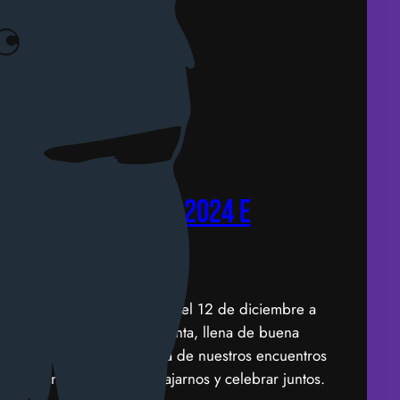
Startup Patagonia 2024 e
o sorpresa
ión especial, nos reuniremos el 12 de diciembre a
a compartir una velada distinta, llena de buena
uena cerveza. A diferencia de nuestros encuentros
ta será una noche para relajarnos y celebrar juntos.