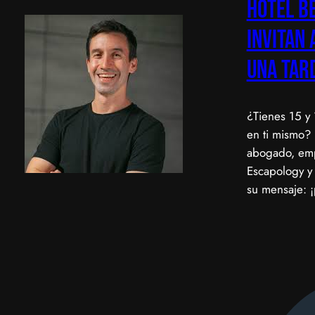
Hotel Be
invitan 
una tar
¿Tienes 15 y
en ti mismo? 
abogado, emp
Escapology y 
su mensaje: 