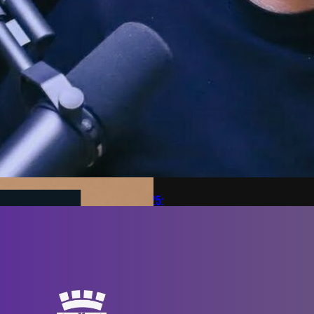
Biotech Week Puerto Varas 2025:
Innovación, emprendimiento y vida en
la Patagonia
Únete al impulso hacia el futuro:
del 3 al 5 de noviembre de 2025,
en Puerto Varas, se realizará la
Biotech Week Puerto Varas 2025