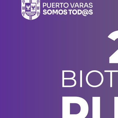
donde la biotecnología, el
emprendimiento y el entorno
patagónico convergen para
transformar ideas en impacto.