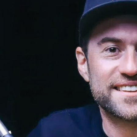
visionario!), evento que buscó dar
visibilidad al emprendimiento
tecnológico en Chile, hasta fundar
Welcu, la primera empresa
latinoamericana acelerada por 500
Startups en Silicon Valley.