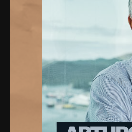
Arturo 
una ind
​En los años 
parecía una l
y todo se con
pionero que i
cualquier em