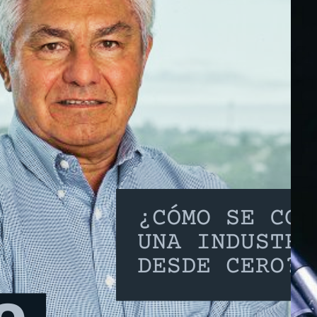
Clément – ¿Cómo se construye
ustria desde cero?
80, la idea de criar salmones en el sur de Chile
ocura. No había proveedores, no había experiencia,
struyó a pulso. Arturo Clément fue parte del equipo
mpulsó esta industria, enfrentando desafíos que
prendedor puede reconocer: incertidumbre,