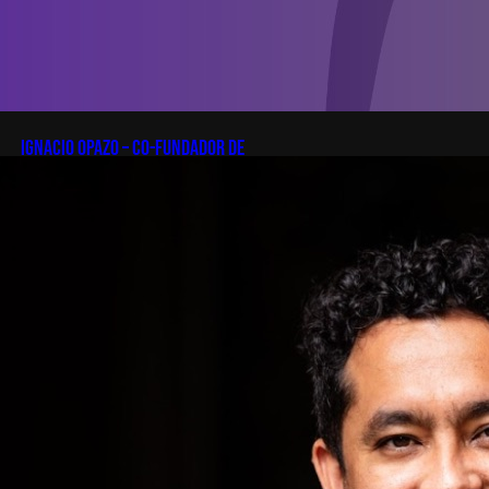
Ignacio Opazo – Co-Fundador de
Zapping
En esta edición de Startup
Patagonia recibiremos a Ignacio
Opazo, CTO y cofundador de
Zapping, la scale-up chilena que
está cambiando la manera en que
América Latina ve televisión. ​
Zapping nació con una idea simple
y potente: ofrecer una experiencia
de TV por internet fluida, sin
decodificadores ni contratos, y hoy