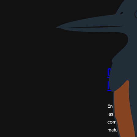
Cierre 
invitad
​En esta ocas
las 20:15 par
compañía y b
matutinos, es