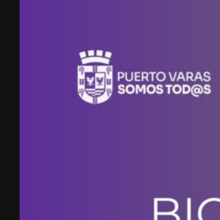
Desde que en 2007 fundó Webprendedor (¡un
visionario!), evento que buscó dar visibilidad al
emprendimiento tecnológico en Chile, hasta
fundar Welcu, la primera empresa latinoamericana
acelerada por 500 Startups en Silicon Valley.