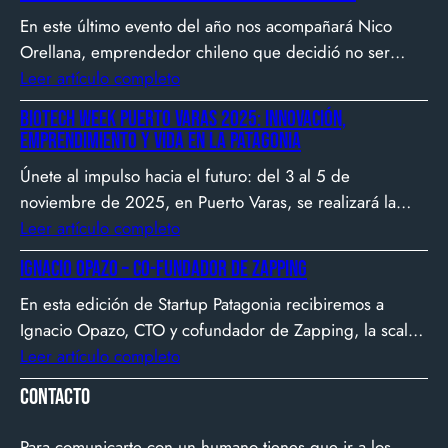
En este último evento del año nos acompañará Nico
Orellana, emprendedor chileno que decidió no ser
gerente, sino constructor de impacto. Desde que en
Leer artículo completo
2007 fundó Webprendedor (¡un visionario!), evento
Biotech Week Puerto Varas 2025: Innovación,
que buscó dar visibilidad al emprendimiento
emprendimiento y vida en la Patagonia
tecnológico en Chile, hasta fundar Welcu, la primera
Únete al impulso hacia el futuro: del 3 al 5 de
empresa latinoamericana acelerada por 500 Startups en
noviembre de 2025, en Puerto Varas, se realizará la
Silicon Valley.
Biotech Week Puerto Varas 2025 donde la
Leer artículo completo
biotecnología, el emprendimiento y el entorno
Ignacio Opazo – Co-Fundador de Zapping
patagónico convergen para transformar ideas en
En esta edición de Startup Patagonia recibiremos a
impacto.
Ignacio Opazo, CTO y cofundador de Zapping, la scale-
up chilena que está cambiando la manera en que
Leer artículo completo
América Latina ve televisión. ​Zapping nació con una idea
Contacto
simple y potente: ofrecer una experiencia de TV por
internet fluida, sin decodificadores ni contratos, y hoy
Para comunicarte con un humano tienes que ir a los