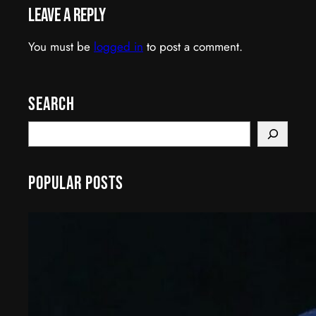
Leave a Reply
You must be
logged in
to post a comment.
Search
S
e
a
Popular Posts
r
c
h