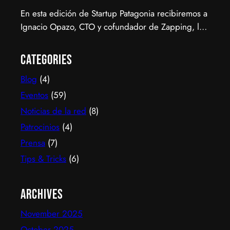
En esta edición de Startup Patagonia recibiremos a
Ignacio Opazo, CTO y cofundador de Zapping, la
scale-up chilena que está cambiando la manera en
que América Latina ve televisión. ​Zapping nació
Categories
con una idea simple y potente: ofrecer una
Blog
(4)
experiencia de TV por internet fluida, sin
decodificadores ni contratos, y hoy suma más de
Eventos
(59)
600…
Noticias de la red
(8)
Patrocinios
(4)
Prensa
(7)
Tips & Tricks
(6)
Archives
November 2025
October 2025