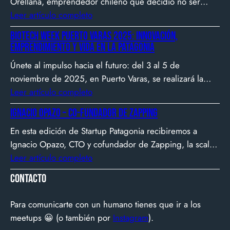
Orellana, emprendedor chileno que decidió no ser
gerente, sino constructor de impacto. Desde que en
Leer artículo completo
2007 fundó Webprendedor (¡un visionario!), evento
Biotech Week Puerto Varas 2025: Innovación,
que buscó dar visibilidad al emprendimiento
emprendimiento y vida en la Patagonia
tecnológico en Chile, hasta fundar Welcu, la primera
Únete al impulso hacia el futuro: del 3 al 5 de
empresa latinoamericana acelerada por 500 Startups en
noviembre de 2025, en Puerto Varas, se realizará la
Silicon Valley.
Biotech Week Puerto Varas 2025 donde la
Leer artículo completo
biotecnología, el emprendimiento y el entorno
Ignacio Opazo – Co-Fundador de Zapping
patagónico convergen para transformar ideas en
En esta edición de Startup Patagonia recibiremos a
impacto.
Ignacio Opazo, CTO y cofundador de Zapping, la scale-
up chilena que está cambiando la manera en que
Leer artículo completo
América Latina ve televisión. ​Zapping nació con una idea
Contacto
simple y potente: ofrecer una experiencia de TV por
internet fluida, sin decodificadores ni contratos, y hoy
Para comunicarte con un humano tienes que ir a los
suma más de 600…
meetups 😀 (o también por
Instagram
).