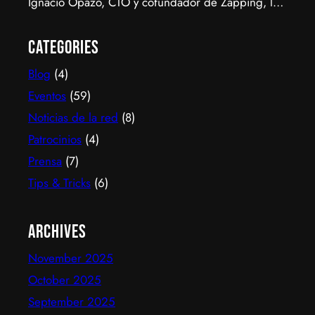
Ignacio Opazo, CTO y cofundador de Zapping, la
scale-up chilena que está cambiando la manera en
que América Latina ve televisión. ​Zapping nació
Categories
con una idea simple y potente: ofrecer una
Blog
(4)
experiencia de TV por internet fluida, sin
decodificadores ni contratos, y hoy suma más de
Eventos
(59)
600…
Noticias de la red
(8)
Patrocinios
(4)
Prensa
(7)
Tips & Tricks
(6)
Archives
November 2025
October 2025
September 2025