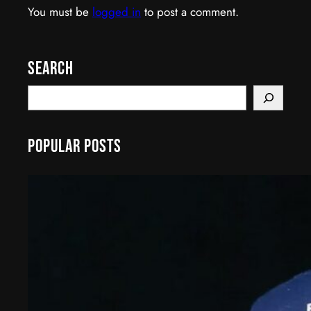
You must be
logged in
to post a comment.
Search
S
e
a
Popular Posts
r
c
h