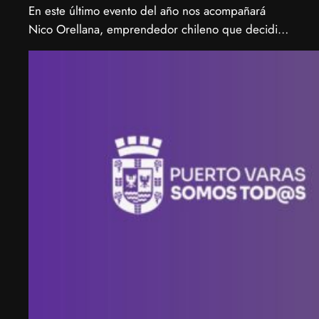
En este último evento del año nos acompañará
Nico Orellana, emprendedor chileno que decidió
no ser gerente, sino constructor de impacto.
Desde que en 2007 fundó Webprendedor (¡un
visionario!), evento que buscó dar visibilidad al
emprendimiento tecnológico en Chile, hasta
fundar Welcu, la primera empresa latinoamericana
acelerada por 500 Startups en Silicon Valley.