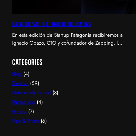
Ignacio Opazo – Co-Fundador de Zapping
En esta edición de Startup Patagonia recibiremos a
Ignacio Opazo, CTO y cofundador de Zapping, la
scale-up chilena que está cambiando la manera en
que América Latina ve televisión. ​Zapping nació
Categories
con una idea simple y potente: ofrecer una
Blog
(4)
experiencia de TV por internet fluida, sin
decodificadores ni contratos, y hoy suma más de
Eventos
(59)
600…
Noticias de la red
(8)
Patrocinios
(4)
Prensa
(7)
Tips & Tricks
(6)