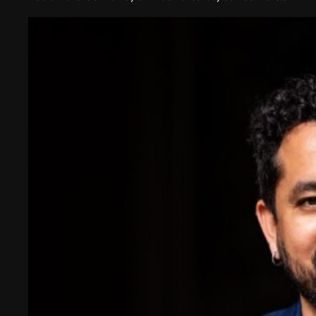
la Biotech Week Puerto Varas 2025 donde la
biotecnología, el emprendimiento y el entorno
patagónico convergen para transformar ideas en
impacto.