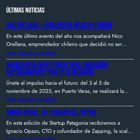
Últimas noticias
Nico Orellana – Fundador de Welcu & Flycrew
En este último evento del año nos acompañará Nico
Orellana, emprendedor chileno que decidió no ser
gerente, sino constructor de impacto. Desde que en
Leer artículo completo
2007 fundó Webprendedor (¡un visionario!), evento
Biotech Week Puerto Varas 2025: Innovación,
que buscó dar visibilidad al emprendimiento
emprendimiento y vida en la Patagonia
tecnológico en Chile, hasta fundar Welcu, la primera
Únete al impulso hacia el futuro: del 3 al 5 de
empresa latinoamericana acelerada por 500 Startups en
noviembre de 2025, en Puerto Varas, se realizará la
Silicon Valley.
Biotech Week Puerto Varas 2025 donde la
Leer artículo completo
biotecnología, el emprendimiento y el entorno
Ignacio Opazo – Co-Fundador de Zapping
patagónico convergen para transformar ideas en
En esta edición de Startup Patagonia recibiremos a
impacto.
Ignacio Opazo, CTO y cofundador de Zapping, la scale-
up chilena que está cambiando la manera en que
Leer artículo completo