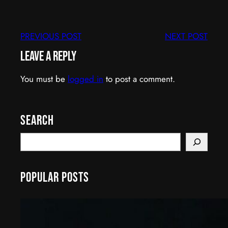
PREVIOUS POST
NEXT POST
Leave a Reply
You must be
logged in
to post a comment.
Search
S
e
a
Popular Posts
r
c
h