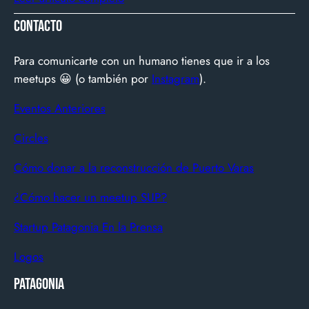
América Latina ve televisión. ​Zapping nació con una idea
Contacto
simple y potente: ofrecer una experiencia de TV por
internet fluida, sin decodificadores ni contratos, y hoy
Para comunicarte con un humano tienes que ir a los
suma más de 600…
meetups 😀 (o también por
Instagram
).
Eventos Anteriores
Circles
Cómo donar a la reconstrucción de Puerto Varas
¿Cómo hacer un meetup SUP?
Startup Patagonia En la Prensa
Logos
Patagonia